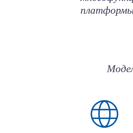
платформ
Модел