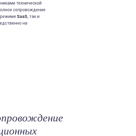
никами технической
полное сопровождение
 режиме SaaS, так и
едственно на
опровождение
ционных