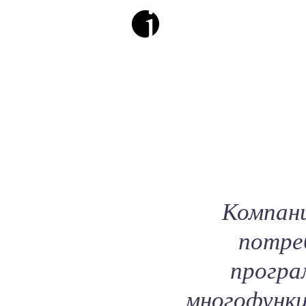
Компани
потре
програ
многофункц