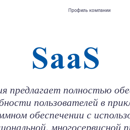
Профиль компании
я предлагает полностью об
бности пользователей в прик
ммном обеспечении с использ
иональной, многосервисной 