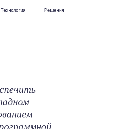
Технология
Решения
еспечить
ладном
ованием
программной