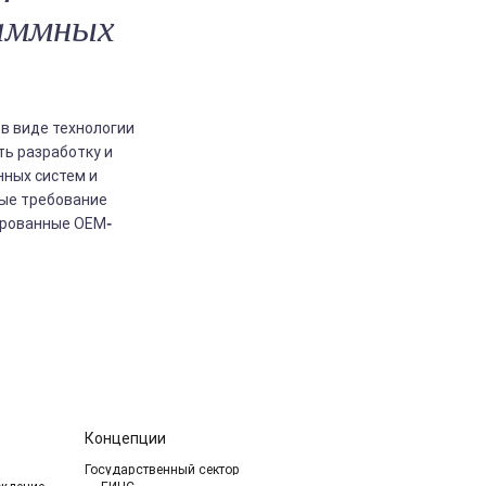
раммных
в виде технологии
ь разработку и
ных систем и
ые требование
зированные ОЕМ-
Концепции
Государственный сектор