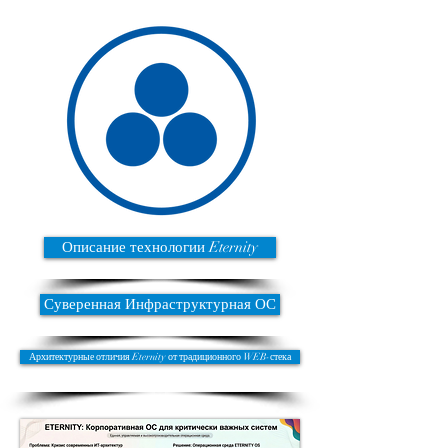
Описание технологии Eternity
Суверенная Инфраструктурная ОС
Архитектурные отличия Eternity от традиционного WEB-стека