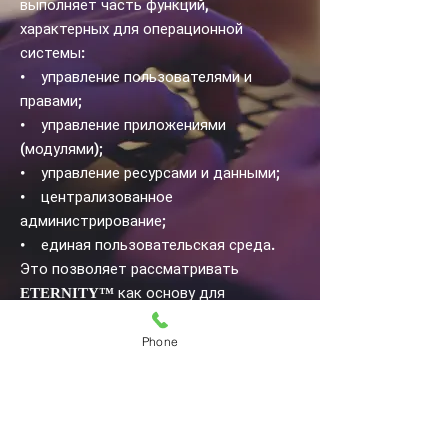
выполняет часть функций,
характерных для операционной
системы:
• управление пользователями и
правами;
• управление приложениями
(модулями);
• управление ресурсами и данными;
• централизованное
администрирование;
• единая пользовательская среда.
Это позволяет рассматривать
как основу для
ETERNITY
™
корпоративной операционной
системы нового поколения
.
Phone